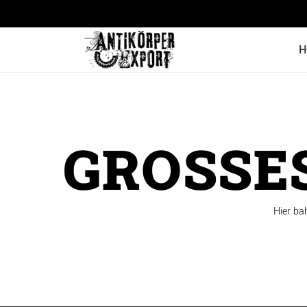
H
GROSSES
Hier ba