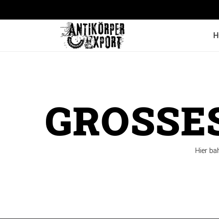
H
GROSSES
Hier ba