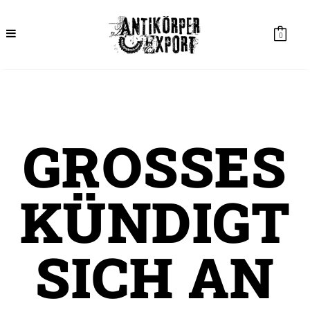
0
GROSSES K
ÜNDIGT S
ICH AN