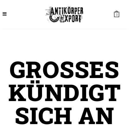
0
GROSSES K
ÜNDIGT S
ICH AN