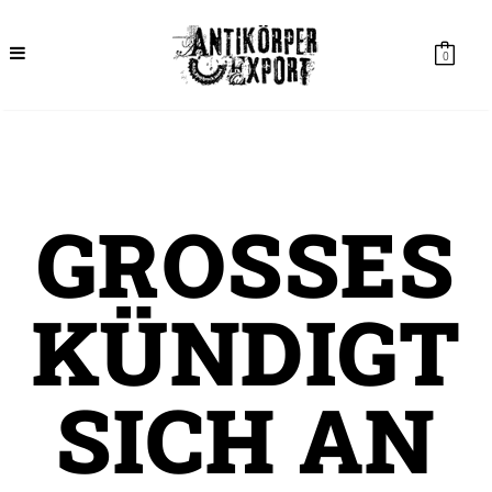
0
GROSSES K
ÜNDIGT S
ICH AN