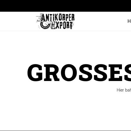
H
GROSSES
Hier ba