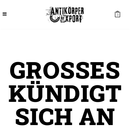
0
GROSSES K
ÜNDIGT S
ICH AN