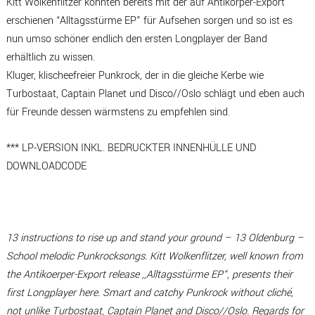
Kitt Wolkenflitzer konnten bereits mit der auf Antikörper-Export
erschienen “Alltagsstürme EP” für Aufsehen sorgen und so ist es
nun umso schöner endlich den ersten Longplayer der Band
erhältlich zu wissen.
Kluger, klischeefreier Punkrock, der in die gleiche Kerbe wie
Turbostaat, Captain Planet und Disco//Oslo schlägt und eben auch
für Freunde dessen wärmstens zu empfehlen sind.
*** LP-VERSION INKL. BEDRUCKTER INNENHÜLLE UND
DOWNLOADCODE
13 instructions to rise up and stand your ground – 13 Oldenburg –
School melodic Punkrocksongs. Kitt Wolkenflitzer, well known from
the Antikoerper-Export release ,,Alltagsstürme EP“, presents their
first Longplayer here. Smart and catchy Punkrock without cliché,
not unlike Turbostaat, Captain Planet and Disco//Oslo. Regards for