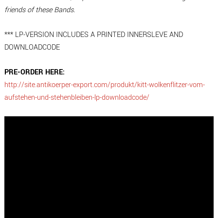
friends of these Bands.
*** LP-VERSION INCLUDES A PRINTED INNERSLEVE AND
DOWNLOADCODE
PRE-ORDER HERE:
http://site.antikoerper-export.com/produkt/kitt-wolkenflitzer-vom-
aufstehen-und-stehenbleiben-lp-downloadcode/